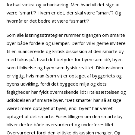
fortsat vækst og urbanisering. Men hvad vil det sige at
være “smart”? Hvem er det, der skal være “smart”? Og
hvornår er det bedre at være “usmart”?
Som alle løsningsstrategier rummer tilgangen om smarte
byer både fordele og ulemper. Derfor vil vi gerne invitere
til en nuancerende og kritisk diskussion af den smarte by
med fokus på, hvad det betyder for byen som idé, byen
som tilblivelse og byen som fysisk realitet. Diskussionen
er vigtig, hvis man (som vi) er optaget af byggeriets og
byens udvikling, fordi det byggede miljø og dets
fagligheder har fyldt overraskende lidt i italesættelsen og
udfoldelsen af smarte byer. ”Det smarte” har så at sige
været mere optaget af byen, end ”byen” har været
optaget af det smarte. Forestillingen om den smarte by
bliver derfor både overvurderet og underforestillet.
Overvurderet fordi den kritiske diskussion mangler. Og